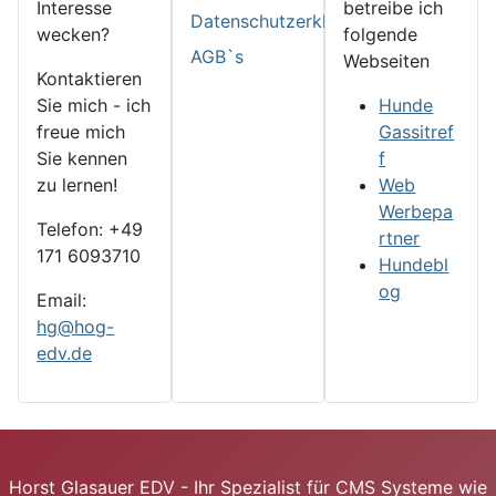
Interesse
betreibe ich
Datenschutzerklärung
wecken?
folgende
AGB`s
Webseiten
Kontaktieren
Sie mich - ich
Hunde
freue mich
Gassitref
Sie kennen
f
zu lernen!
Web
Werbepa
Telefon: +49
rtner
171 6093710
Hundebl
og
Email:
hg@hog-
edv.de
Horst Glasauer EDV - Ihr Spezialist für CMS Systeme wie