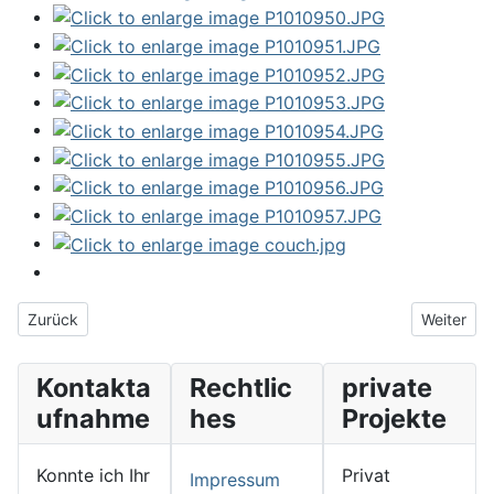
Vorheriger Beitrag: In der Welpenspielstunde
Nächster 
Zurück
Weiter
Kontakta
Rechtlic
private
ufnahme
hes
Projekte
Konnte ich Ihr
Privat
Impressum