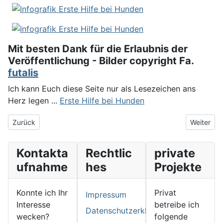
Mit besten Dank für die Erlaubnis der
Veröffentlichung - Bilder copyright Fa.
futalis
Ich kann Euch diese Seite nur als Lesezeichen ans
Herz legen ...
Erste Hilfe bei Hunden
Vorheriger Beitrag: ersten Tage
Nächster 
Zurück
Weiter
Kontakta
Rechtlic
private
ufnahme
hes
Projekte
Konnte ich Ihr
Privat
Impressum
Interesse
betreibe ich
Datenschutzerklärung
wecken?
folgende