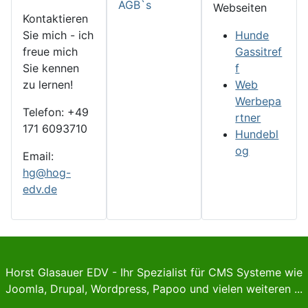
AGB`s
Webseiten
Kontaktieren
Sie mich - ich
Hunde
freue mich
Gassitref
Sie kennen
f
zu lernen!
Web
Werbepa
Telefon: +49
rtner
171 6093710
Hundebl
og
Email:
hg@hog-
edv.de
Horst Glasauer EDV - Ihr Spezialist für CMS Systeme wie
Joomla, Drupal, Wordpress, Papoo und vielen weiteren ...