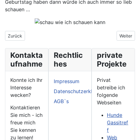
Geburtstag haben dann würde ich auch immer so lieb
schauen …
Vorheriger Beitrag: Ganz fieses Aua …
Nächster 
Zurück
Weiter
Kontakta
Rechtlic
private
ufnahme
hes
Projekte
Konnte ich Ihr
Privat
Impressum
Interesse
betreibe ich
Datenschutzerklärung
wecken?
folgende
AGB`s
Webseiten
Kontaktieren
Sie mich - ich
Hunde
freue mich
Gassitref
Sie kennen
f
zu lernen!
Web