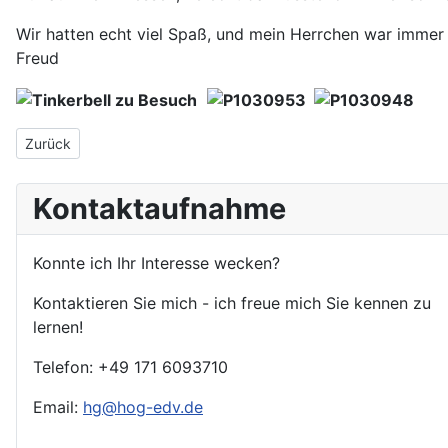
Wir hatten echt viel Spaß, und mein Herrchen war immer v
Freud
Vorheriger Beitrag: Wir waren noch mal auf Kurzurlaub …
Zurück
Kontaktaufnahme
Konnte ich Ihr Interesse wecken?
Kontaktieren Sie mich - ich freue mich Sie kennen zu
lernen!
Telefon: +49 171 6093710
Email:
hg@hog-edv.de